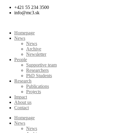
Skip
+421 55 234 3500
to
info@mc3.sk
content
Homepage
News
News
Archive
Newsletter
People
Supportive team
Researchers
PhD Students
Research
Publications
Projects
Impact
About us
Contact
Homepage
News
News